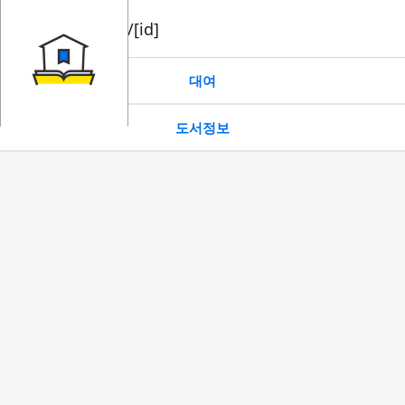
book/rent/[id]
대여
도서정보