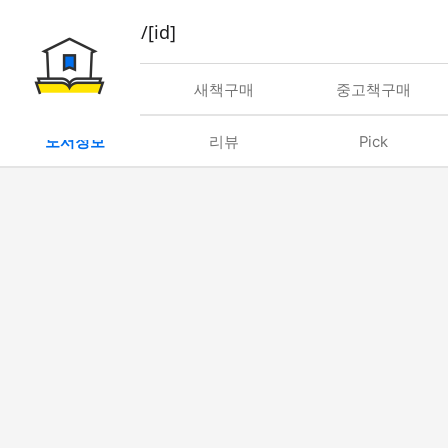
book/rent/[id]
대여
새책구매
중고책구매
도서정보
리뷰
Pick