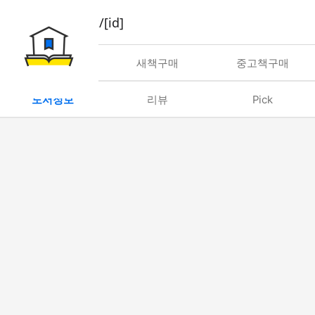
book/rent/[id]
대여
새책구매
중고책구매
도서정보
리뷰
Pick