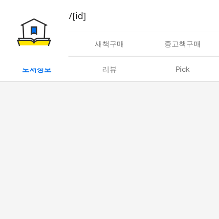
book/rent/[id]
대여
새책구매
중고책구매
도서정보
리뷰
Pick