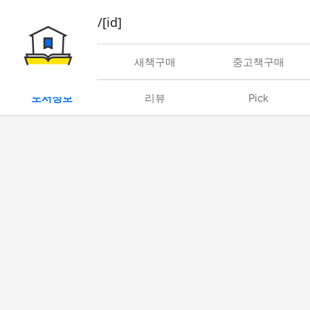
book/rent/[id]
대여
새책구매
중고책구매
도서정보
리뷰
Pick