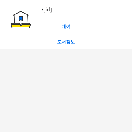
book/rent/[id]
대여
도서정보