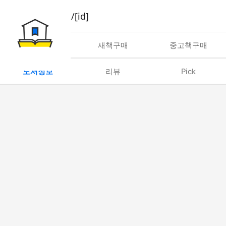
book/rent/[id]
대여
새책구매
중고책구매
도서정보
리뷰
Pick