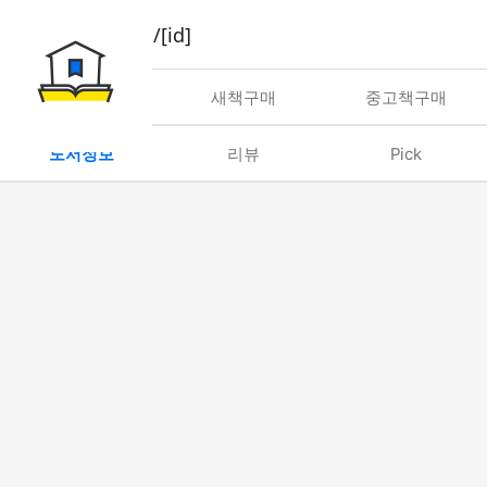
book/rent/[id]
대여
새책구매
중고책구매
도서정보
리뷰
Pick