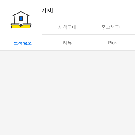
book/rent/[id]
대여
새책구매
중고책구매
도서정보
리뷰
Pick