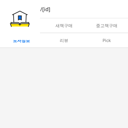
book/rent/[id]
대여
새책구매
중고책구매
도서정보
리뷰
Pick