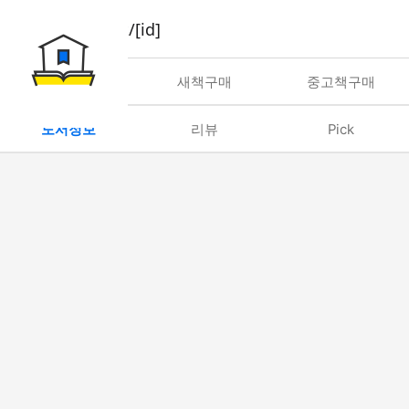
book/rent/[id]
대여
새책구매
중고책구매
도서정보
리뷰
Pick