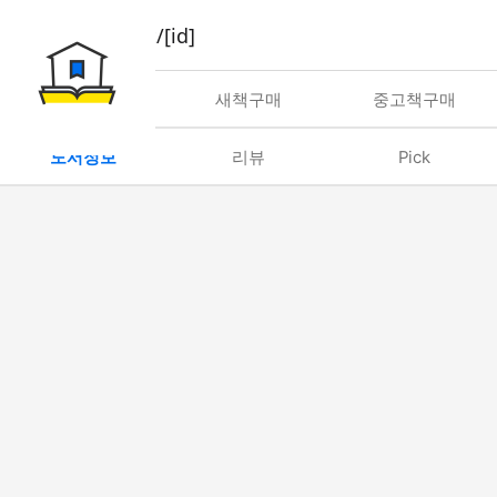
book/rent/[id]
대여
새책구매
중고책구매
도서정보
리뷰
Pick