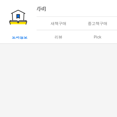
book/rent/[id]
대여
새책구매
중고책구매
도서정보
리뷰
Pick