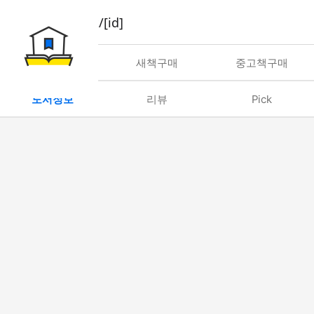
book/rent/[id]
대여
새책구매
중고책구매
도서정보
리뷰
Pick