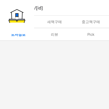
book/rent/[id]
대여
새책구매
중고책구매
도서정보
리뷰
Pick