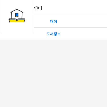
book/rent/[id]
대여
도서정보