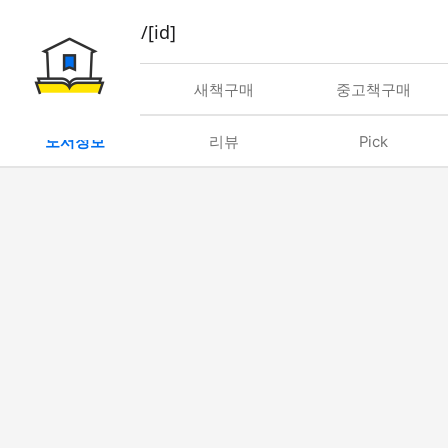
book/rent/[id]
대여
새책구매
중고책구매
도서정보
리뷰
Pick