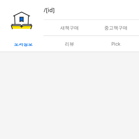
book/rent/[id]
대여
새책구매
중고책구매
도서정보
리뷰
Pick