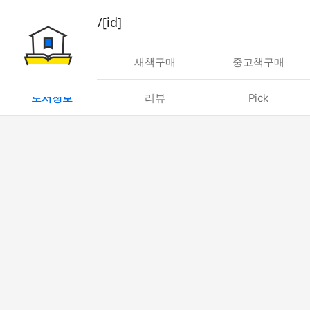
book/rent/[id]
대여
새책구매
중고책구매
도서정보
리뷰
Pick