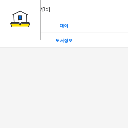
book/rent/[id]
대여
도서정보