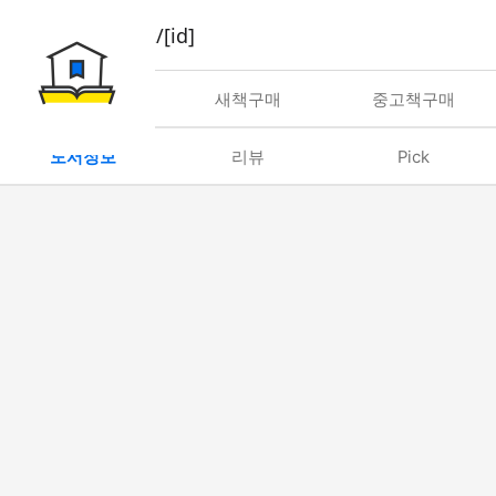
book/rent/[id]
대여
새책구매
중고책구매
도서정보
리뷰
Pick