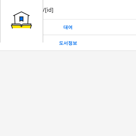
book/rent/[id]
대여
도서정보