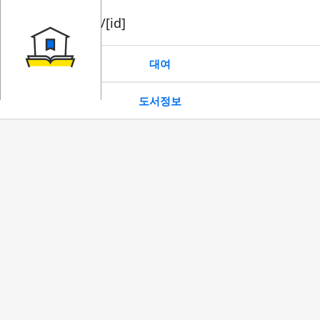
book/rent/[id]
대여
도서정보