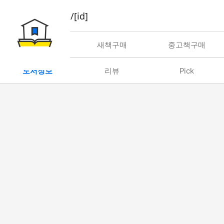
book/rent/[id]
대여
새책구매
중고책구매
도서정보
리뷰
Pick