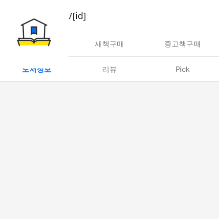
book/rent/[id]
대여
새책구매
중고책구매
도서정보
리뷰
Pick