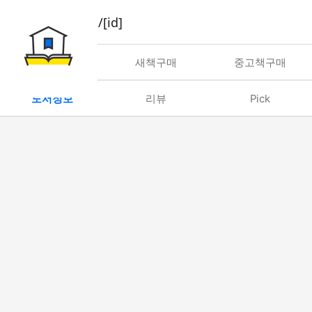
book/rent/[id]
대여
새책구매
중고책구매
도서정보
리뷰
Pick