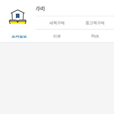
book/rent/[id]
대여
새책구매
중고책구매
도서정보
리뷰
Pick