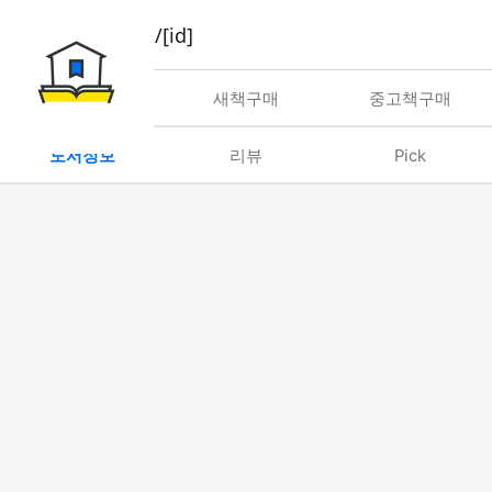
book/rent/[id]
대여
새책구매
중고책구매
도서정보
리뷰
Pick