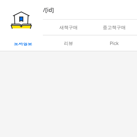
book/rent/[id]
대여
새책구매
중고책구매
도서정보
리뷰
Pick