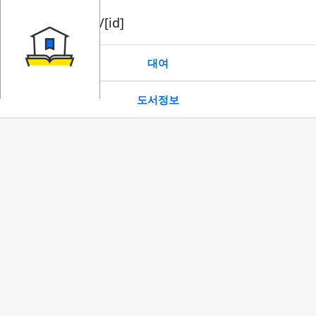
book/rent/[id]
대여
도서정보