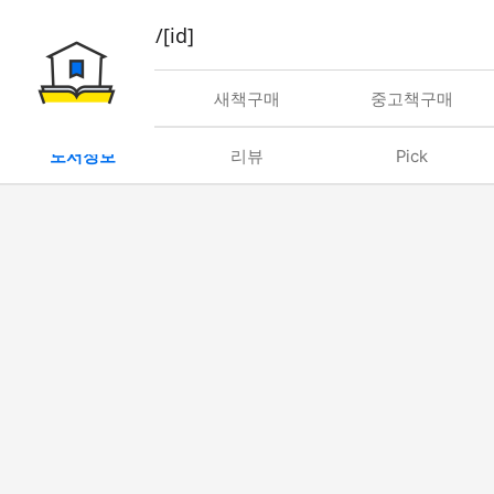
book/rent/[id]
대여
새책구매
중고책구매
도서정보
리뷰
Pick