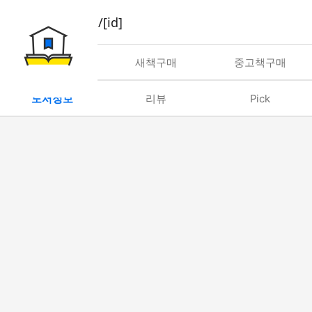
book/rent/[id]
대여
새책구매
중고책구매
도서정보
리뷰
Pick