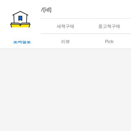
book/rent/[id]
대여
새책구매
중고책구매
도서정보
리뷰
Pick