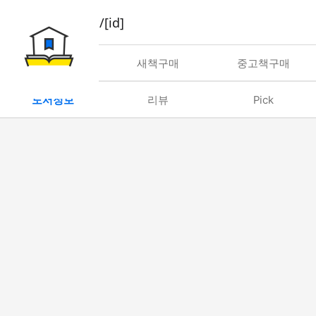
book/rent/[id]
대여
새책구매
중고책구매
도서정보
리뷰
Pick