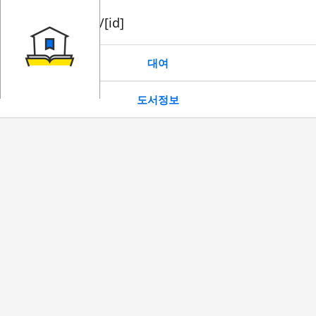
book/rent/[id]
대여
도서정보