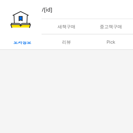
book/rent/[id]
대여
새책구매
중고책구매
도서정보
리뷰
Pick