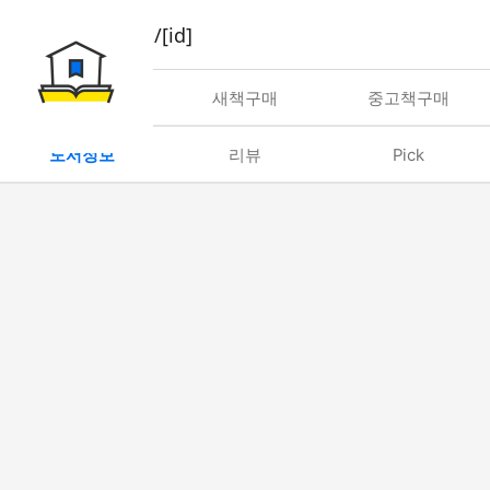
book/rent/[id]
대여
새책구매
중고책구매
도서정보
리뷰
Pick