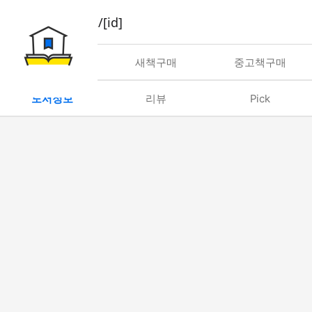
book/rent/[id]
대여
새책구매
중고책구매
도서정보
리뷰
Pick