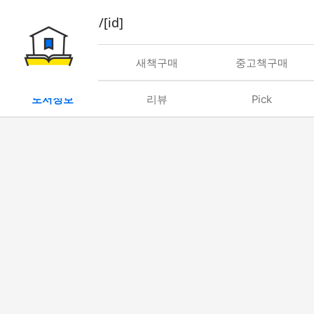
book/rent/[id]
대여
새책구매
중고책구매
도서정보
리뷰
Pick