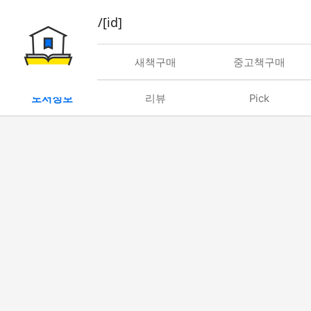
book/rent/[id]
대여
새책구매
중고책구매
도서정보
리뷰
Pick