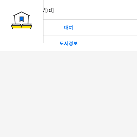
book/rent/[id]
대여
도서정보