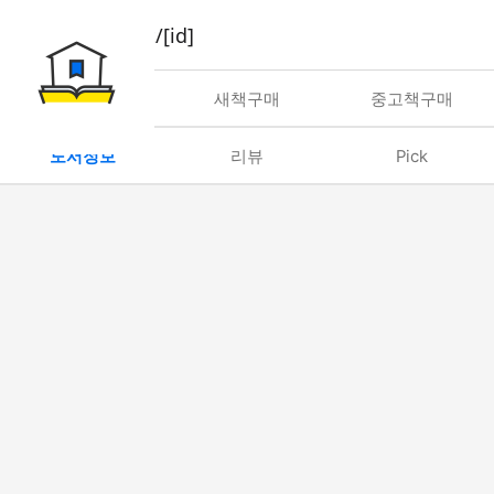
book/rent/[id]
대여
새책구매
중고책구매
도서정보
리뷰
Pick