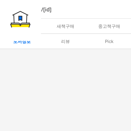
book/rent/[id]
대여
새책구매
중고책구매
도서정보
리뷰
Pick