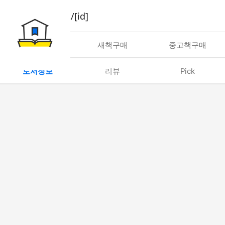
book/rent/[id]
대여
새책구매
중고책구매
도서정보
리뷰
Pick