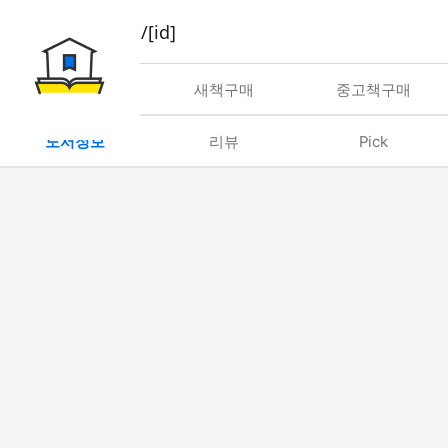
book/rent/[id]
대여
새책구매
중고책구매
도서정보
리뷰
Pick