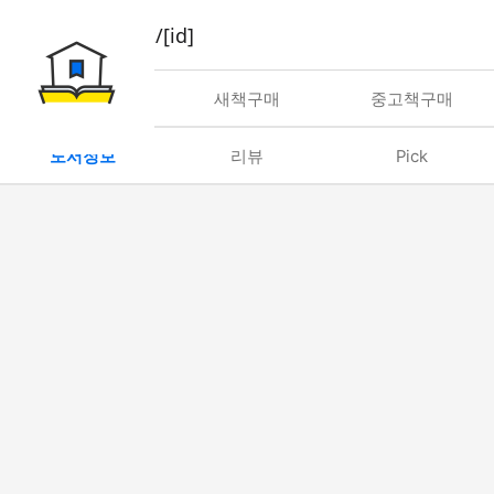
book/rent/[id]
대여
새책구매
중고책구매
도서정보
리뷰
Pick