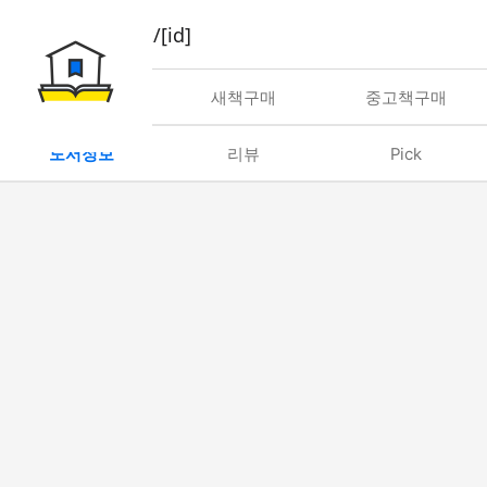
book/rent/[id]
대여
새책구매
중고책구매
도서정보
리뷰
Pick