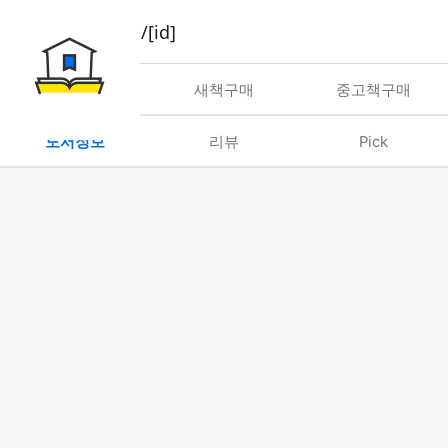
book/rent/[id]
대여
새책구매
중고책구매
도서정보
리뷰
Pick