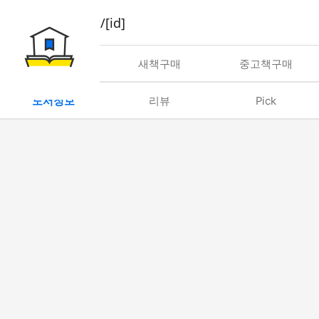
book/rent/[id]
대여
새책구매
중고책구매
도서정보
리뷰
Pick