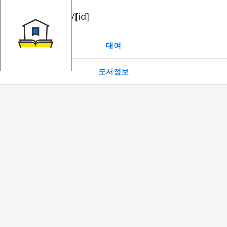
book/rent/[id]
대여
도서정보